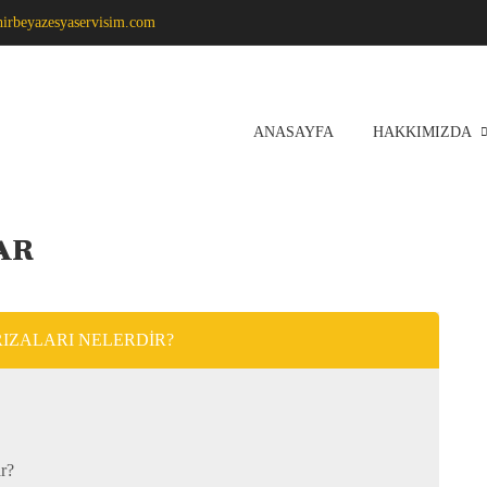
hirbeyazesyaservisim.com
ANASAYFA
HAKKIMIZDA
AR
RIZALARI NELERDIR?
ar?