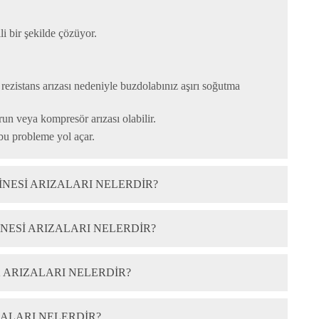
li bir şekilde çözüyor.
ezistans arızası nedeniyle buzdolabınız aşırı soğutma
run veya kompresör arızası olabilir.
bu probleme yol açar.
NESI ARIZALARI NELERDIR?
NESI ARIZALARI NELERDIR?
K ARIZALARI NELERDIR?
ZALARI NELERDIR?