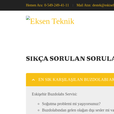
Hemen Ara:
0-549-249-41-11
Mail Atın:
destek@eskise
SIKÇA SORULAN SORUL
EN SIK KARŞILAŞILAN BUZDOLABI A
Eskişehir Buzdolabı Servisi:
Soğutma problemi mi yaşıyorsunuz?
Buzdolabından gelen olağan dışı sesler mi v