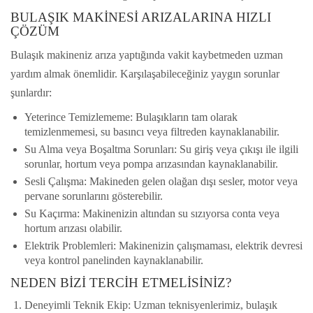
BULAŞIK MAKINESI ARIZALARINA HIZLI
ÇÖZÜM
Bulaşık makineniz arıza yaptığında vakit kaybetmeden uzman
yardım almak önemlidir. Karşılaşabileceğiniz yaygın sorunlar
şunlardır:
Yeterince Temizlememe
: Bulaşıkların tam olarak
temizlenmemesi, su basıncı veya filtreden kaynaklanabilir.
Su Alma veya Boşaltma Sorunları
: Su giriş veya çıkışı ile ilgili
sorunlar, hortum veya pompa arızasından kaynaklanabilir.
Sesli Çalışma
: Makineden gelen olağan dışı sesler, motor veya
pervane sorunlarını gösterebilir.
Su Kaçırma
: Makinenizin altından su sızıyorsa conta veya
hortum arızası olabilir.
Elektrik Problemleri
: Makinenizin çalışmaması, elektrik devresi
veya kontrol panelinden kaynaklanabilir.
NEDEN BIZI TERCIH ETMELISINIZ?
Deneyimli Teknik Ekip
: Uzman teknisyenlerimiz, bulaşık