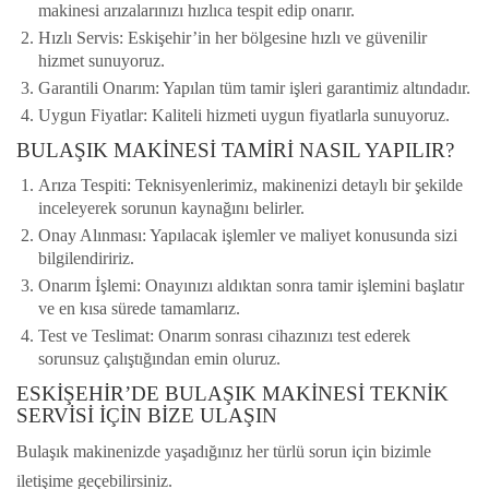
makinesi arızalarınızı hızlıca tespit edip onarır.
Hızlı Servis
: Eskişehir’in her bölgesine hızlı ve güvenilir
hizmet sunuyoruz.
Garantili Onarım
: Yapılan tüm tamir işleri garantimiz altındadır.
Uygun Fiyatlar
: Kaliteli hizmeti uygun fiyatlarla sunuyoruz.
BULAŞIK MAKINESI TAMIRI NASIL YAPILIR?
Arıza Tespiti
: Teknisyenlerimiz, makinenizi detaylı bir şekilde
inceleyerek sorunun kaynağını belirler.
Onay Alınması
: Yapılacak işlemler ve maliyet konusunda sizi
bilgilendiririz.
Onarım İşlemi
: Onayınızı aldıktan sonra tamir işlemini başlatır
ve en kısa sürede tamamlarız.
Test ve Teslimat
: Onarım sonrası cihazınızı test ederek
sorunsuz çalıştığından emin oluruz.
ESKIŞEHIR’DE BULAŞIK MAKINESI TEKNIK
SERVISI İÇIN BIZE ULAŞIN
Bulaşık makinenizde yaşadığınız her türlü sorun için bizimle
iletişime geçebilirsiniz.